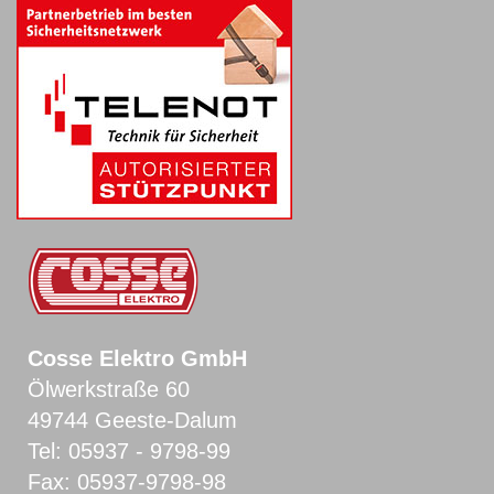
Cosse Elektro GmbH
Ölwerkstraße 60
49744 Geeste-Dalum
Tel:
05937 - 9798-99
Fax: 05937-9798-98